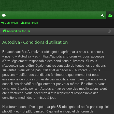
or
Connexion
Inscription
on
ns
u
ne
cri
Accueil du forum
m
xi
pti
Autodiva - Conditions d’utilisation
s
on
on
En accédant à « Autodiva » (désigné ci-après par « nous », « notre »,
« nos », « Autodiva » et « https://autodiva.fr/forum »), vous acceptez
d’être légalement responsable des conditions suivantes. Si vous
n’acceptez pas d’être légalement responsable de toutes les conditions
suivantes, veuillez ne pas utiliser et accéder à « Autodiva ». Nous
pouvons modifier ces conditions à n’importe quel moment et nous
essaierons de vous informer de ces modifications, bien que nous vous
conseillons de vérifier régulièrement par vous-même. En effet, si vous
continuez à participer à « Autodiva » après que des modifications aient
été effectuées, vous acceptez d’être légalement responsable des
conditions modifiées et mises à jour.
Nos forums sont développés par phpBB (désignés ci-après par « logiciel
phpBB » et « phpBB Limited ») qui est un logiciel de forum de