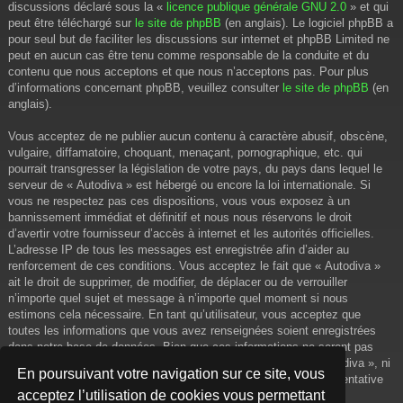
discussions déclaré sous la «
licence publique générale GNU 2.0
» et qui
peut être téléchargé sur
le site de phpBB
(en anglais). Le logiciel phpBB a
pour seul but de faciliter les discussions sur internet et phpBB Limited ne
peut en aucun cas être tenu comme responsable de la conduite et du
contenu que nous acceptons et que nous n’acceptons pas. Pour plus
d’informations concernant phpBB, veuillez consulter
le site de phpBB
(en
anglais).
Vous acceptez de ne publier aucun contenu à caractère abusif, obscène,
vulgaire, diffamatoire, choquant, menaçant, pornographique, etc. qui
pourrait transgresser la législation de votre pays, du pays dans lequel le
serveur de « Autodiva » est hébergé ou encore la loi internationale. Si
vous ne respectez pas ces dispositions, vous vous exposez à un
bannissement immédiat et définitif et nous nous réservons le droit
d’avertir votre fournisseur d’accès à internet et les autorités officielles.
L’adresse IP de tous les messages est enregistrée afin d’aider au
renforcement de ces conditions. Vous acceptez le fait que « Autodiva »
ait le droit de supprimer, de modifier, de déplacer ou de verrouiller
n’importe quel sujet et message à n’importe quel moment si nous
estimons cela nécessaire. En tant qu’utilisateur, vous acceptez que
toutes les informations que vous avez renseignées soient enregistrées
dans notre base de données. Bien que ces informations ne seront pas
diffusées à une tierce partie sans votre consentement, ni « Autodiva », ni
En poursuivant votre navigation sur ce site, vous
phpBB, ne pourront être tenus comme responsables en cas de tentative
acceptez l’utilisation de cookies vous permettant
de piratage informatique visant à compromettre vos données.