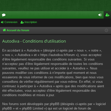
or
Connexion
Inscription
on
ns
u
ne
cri
Accueil du forum
m
xi
pti
Autodiva - Conditions d’utilisation
s
on
on
En accédant à « Autodiva » (désigné ci-après par « nous », « notre »,
« nos », « Autodiva » et « https://autodiva.fr/forum »), vous acceptez
d’être légalement responsable des conditions suivantes. Si vous
n’acceptez pas d’être légalement responsable de toutes les conditions
suivantes, veuillez ne pas utiliser et accéder à « Autodiva ». Nous
pouvons modifier ces conditions à n’importe quel moment et nous
essaierons de vous informer de ces modifications, bien que nous vous
conseillons de vérifier régulièrement par vous-même. En effet, si vous
continuez à participer à « Autodiva » après que des modifications aient
été effectuées, vous acceptez d’être légalement responsable des
conditions modifiées et mises à jour.
Nos forums sont développés par phpBB (désignés ci-après par « logiciel
phpBB » et « phpBB Limited ») qui est un logiciel de forum de