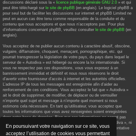
discussions déclaré sous la «
licence publique générale GNU 2.0
» et qui
peut être téléchargé sur
le site de phpBB
(en anglais). Le logiciel phpBB a
pour seul but de faciliter les discussions sur internet et phpBB Limited ne
peut en aucun cas être tenu comme responsable de la conduite et du
contenu que nous acceptons et que nous n’acceptons pas. Pour plus
d’informations concernant phpBB, veuillez consulter
le site de phpBB
(en
anglais).
Vous acceptez de ne publier aucun contenu à caractère abusif, obscène,
vulgaire, diffamatoire, choquant, menaçant, pornographique, etc. qui
pourrait transgresser la législation de votre pays, du pays dans lequel le
serveur de « Autodiva » est hébergé ou encore la loi internationale. Si
vous ne respectez pas ces dispositions, vous vous exposez à un
bannissement immédiat et définitif et nous nous réservons le droit
d’avertir votre fournisseur d’accès à internet et les autorités officielles.
L’adresse IP de tous les messages est enregistrée afin d’aider au
renforcement de ces conditions. Vous acceptez le fait que « Autodiva »
ait le droit de supprimer, de modifier, de déplacer ou de verrouiller
n’importe quel sujet et message à n’importe quel moment si nous
estimons cela nécessaire. En tant qu’utilisateur, vous acceptez que
toutes les informations que vous avez renseignées soient enregistrées
dans notre base de données. Bien que ces informations ne seront pas
diffusées à une tierce partie sans votre consentement, ni « Autodiva », ni
En poursuivant votre navigation sur ce site, vous
phpBB, ne pourront être tenus comme responsables en cas de tentative
acceptez l’utilisation de cookies vous permettant
de piratage informatique visant à compromettre vos données.