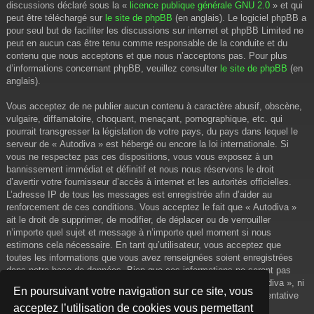
discussions déclaré sous la «
licence publique générale GNU 2.0
» et qui
peut être téléchargé sur
le site de phpBB
(en anglais). Le logiciel phpBB a
pour seul but de faciliter les discussions sur internet et phpBB Limited ne
peut en aucun cas être tenu comme responsable de la conduite et du
contenu que nous acceptons et que nous n’acceptons pas. Pour plus
d’informations concernant phpBB, veuillez consulter
le site de phpBB
(en
anglais).
Vous acceptez de ne publier aucun contenu à caractère abusif, obscène,
vulgaire, diffamatoire, choquant, menaçant, pornographique, etc. qui
pourrait transgresser la législation de votre pays, du pays dans lequel le
serveur de « Autodiva » est hébergé ou encore la loi internationale. Si
vous ne respectez pas ces dispositions, vous vous exposez à un
bannissement immédiat et définitif et nous nous réservons le droit
d’avertir votre fournisseur d’accès à internet et les autorités officielles.
L’adresse IP de tous les messages est enregistrée afin d’aider au
renforcement de ces conditions. Vous acceptez le fait que « Autodiva »
ait le droit de supprimer, de modifier, de déplacer ou de verrouiller
n’importe quel sujet et message à n’importe quel moment si nous
estimons cela nécessaire. En tant qu’utilisateur, vous acceptez que
toutes les informations que vous avez renseignées soient enregistrées
dans notre base de données. Bien que ces informations ne seront pas
diffusées à une tierce partie sans votre consentement, ni « Autodiva », ni
En poursuivant votre navigation sur ce site, vous
phpBB, ne pourront être tenus comme responsables en cas de tentative
acceptez l’utilisation de cookies vous permettant
de piratage informatique visant à compromettre vos données.