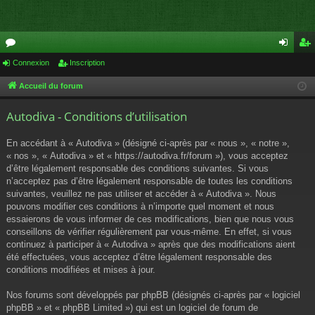
or
Connexion
Inscription
on
ns
u
ne
cri
Accueil du forum
m
xi
pti
Autodiva - Conditions d’utilisation
s
on
on
En accédant à « Autodiva » (désigné ci-après par « nous », « notre »,
« nos », « Autodiva » et « https://autodiva.fr/forum »), vous acceptez
d’être légalement responsable des conditions suivantes. Si vous
n’acceptez pas d’être légalement responsable de toutes les conditions
suivantes, veuillez ne pas utiliser et accéder à « Autodiva ». Nous
pouvons modifier ces conditions à n’importe quel moment et nous
essaierons de vous informer de ces modifications, bien que nous vous
conseillons de vérifier régulièrement par vous-même. En effet, si vous
continuez à participer à « Autodiva » après que des modifications aient
été effectuées, vous acceptez d’être légalement responsable des
conditions modifiées et mises à jour.
Nos forums sont développés par phpBB (désignés ci-après par « logiciel
phpBB » et « phpBB Limited ») qui est un logiciel de forum de