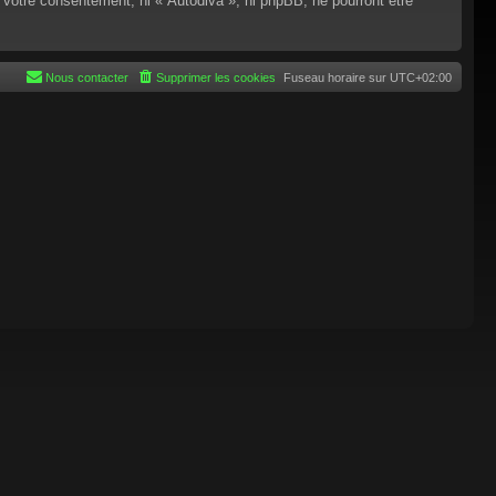
 votre consentement, ni « Autodiva », ni phpBB, ne pourront être
Nous contacter
Supprimer les cookies
Fuseau horaire sur
UTC+02:00