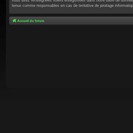
vous avez renseignées soient enregistrées dans notre base de données.
tenus comme responsables en cas de tentative de piratage informati
Accueil du forum