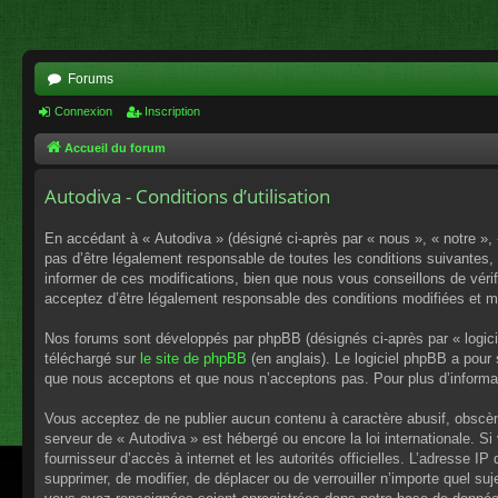
Forums
Connexion
Inscription
Accueil du forum
Autodiva - Conditions d’utilisation
En accédant à « Autodiva » (désigné ci-après par « nous », « notre », 
pas d’être légalement responsable de toutes les conditions suivantes,
informer de ces modifications, bien que nous vous conseillons de vérif
acceptez d’être légalement responsable des conditions modifiées et mi
Nos forums sont développés par phpBB (désignés ci-après par « logici
téléchargé sur
le site de phpBB
(en anglais). Le logiciel phpBB a pour
que nous acceptons et que nous n’acceptons pas. Pour plus d’informa
Vous acceptez de ne publier aucun contenu à caractère abusif, obscène,
serveur de « Autodiva » est hébergé ou encore la loi internationale. S
fournisseur d’accès à internet et les autorités officielles. L’adresse I
supprimer, de modifier, de déplacer ou de verrouiller n’importe quel s