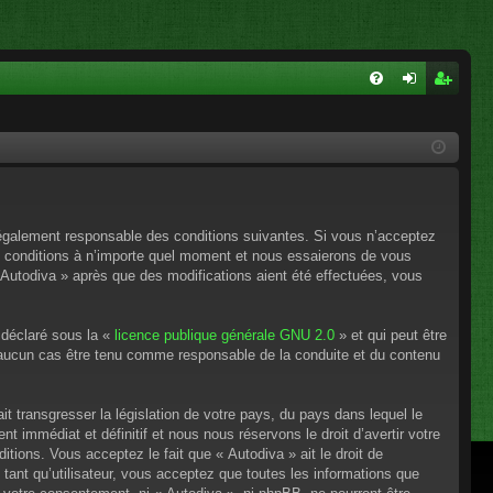
FA
on
ns
Q
ne
cri
xi
pti
on
on
e légalement responsable des conditions suivantes. Si vous n’acceptez
es conditions à n’importe quel moment et nous essaierons de vous
 Autodiva » après que des modifications aient été effectuées, vous
 déclaré sous la «
licence publique générale GNU 2.0
» et qui peut être
en aucun cas être tenu comme responsable de la conduite et du contenu
t transgresser la législation de votre pays, du pays dans lequel le
 immédiat et définitif et nous nous réservons le droit d’avertir votre
itions. Vous acceptez le fait que « Autodiva » ait le droit de
tant qu’utilisateur, vous acceptez que toutes les informations que