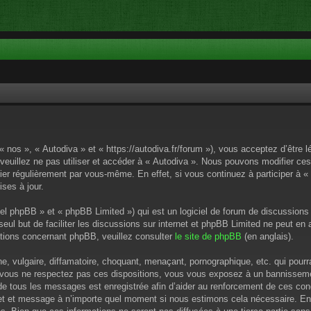
« nos », « Autodiva » et « https://autodiva.fr/forum »), vous acceptez d’êtr
 veuillez ne pas utiliser et accéder à « Autodiva ». Nous pouvons modifier c
ier régulièrement par vous-même. En effet, si vous continuez à participer à «
ses à jour.
el phpBB » et « phpBB Limited ») qui est un logiciel de forum de discussions
 seul but de faciliter les discussions sur internet et phpBB Limited ne peut 
tions concernant phpBB, veuillez consulter
le site de phpBB
(en anglais).
 vulgaire, diffamatoire, choquant, menaçant, pornographique, etc. qui pourrai
i vous ne respectez pas ces dispositions, vous vous exposez à un bannissement
P de tous les messages est enregistrée afin d’aider au renforcement de ces cond
ujet et message à n’importe quel moment si nous estimons cela nécessaire. En 