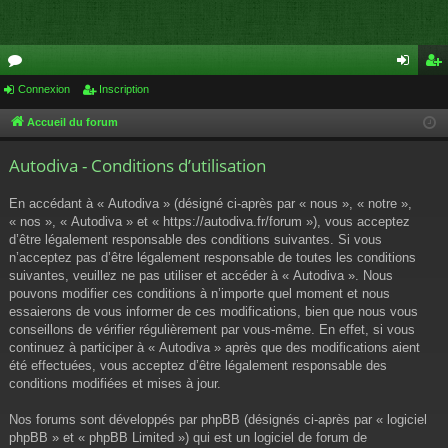
or
Connexion
Inscription
on
ns
u
ne
cri
Accueil du forum
m
xi
pti
Autodiva - Conditions d’utilisation
s
on
on
En accédant à « Autodiva » (désigné ci-après par « nous », « notre »,
« nos », « Autodiva » et « https://autodiva.fr/forum »), vous acceptez
d’être légalement responsable des conditions suivantes. Si vous
n’acceptez pas d’être légalement responsable de toutes les conditions
suivantes, veuillez ne pas utiliser et accéder à « Autodiva ». Nous
pouvons modifier ces conditions à n’importe quel moment et nous
essaierons de vous informer de ces modifications, bien que nous vous
conseillons de vérifier régulièrement par vous-même. En effet, si vous
continuez à participer à « Autodiva » après que des modifications aient
été effectuées, vous acceptez d’être légalement responsable des
conditions modifiées et mises à jour.
Nos forums sont développés par phpBB (désignés ci-après par « logiciel
phpBB » et « phpBB Limited ») qui est un logiciel de forum de