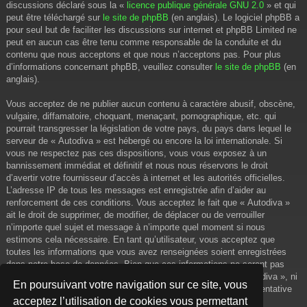
discussions déclaré sous la «
licence publique générale GNU 2.0
» et qui
peut être téléchargé sur
le site de phpBB
(en anglais). Le logiciel phpBB a
pour seul but de faciliter les discussions sur internet et phpBB Limited ne
peut en aucun cas être tenu comme responsable de la conduite et du
contenu que nous acceptons et que nous n’acceptons pas. Pour plus
d’informations concernant phpBB, veuillez consulter
le site de phpBB
(en
anglais).
Vous acceptez de ne publier aucun contenu à caractère abusif, obscène,
vulgaire, diffamatoire, choquant, menaçant, pornographique, etc. qui
pourrait transgresser la législation de votre pays, du pays dans lequel le
serveur de « Autodiva » est hébergé ou encore la loi internationale. Si
vous ne respectez pas ces dispositions, vous vous exposez à un
bannissement immédiat et définitif et nous nous réservons le droit
d’avertir votre fournisseur d’accès à internet et les autorités officielles.
L’adresse IP de tous les messages est enregistrée afin d’aider au
renforcement de ces conditions. Vous acceptez le fait que « Autodiva »
ait le droit de supprimer, de modifier, de déplacer ou de verrouiller
n’importe quel sujet et message à n’importe quel moment si nous
estimons cela nécessaire. En tant qu’utilisateur, vous acceptez que
toutes les informations que vous avez renseignées soient enregistrées
dans notre base de données. Bien que ces informations ne seront pas
diffusées à une tierce partie sans votre consentement, ni « Autodiva », ni
En poursuivant votre navigation sur ce site, vous
phpBB, ne pourront être tenus comme responsables en cas de tentative
acceptez l’utilisation de cookies vous permettant
de piratage informatique visant à compromettre vos données.