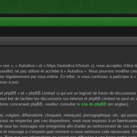
« nos », « Autodiva » et « https://autodiva.fr/forum »), vous acceptez d’êtr
 veuillez ne pas utiliser et accéder à « Autodiva ». Nous pouvons modifier c
ier régulièrement par vous-même. En effet, si vous continuez à participer à «
ses à jour.
el phpBB » et « phpBB Limited ») qui est un logiciel de forum de discussions
 seul but de faciliter les discussions sur internet et phpBB Limited ne peut 
tions concernant phpBB, veuillez consulter
le site de phpBB
(en anglais).
 vulgaire, diffamatoire, choquant, menaçant, pornographique, etc. qui pourrai
i vous ne respectez pas ces dispositions, vous vous exposez à un bannissement
P de tous les messages est enregistrée afin d’aider au renforcement de ces cond
ujet et message à n’importe quel moment si nous estimons cela nécessaire. En 