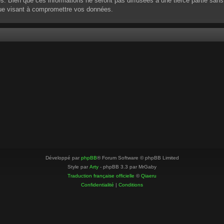
 Bien que ces informations ne seront pas diffusées à une tierce partie sans
que visant à compromettre vos données.
Développé par
phpBB
® Forum Software © phpBB Limited
Style par
Arty
- phpBB 3.3 par MrGaby
Traduction française officielle
©
Qiaeru
Confidentialité
|
Conditions