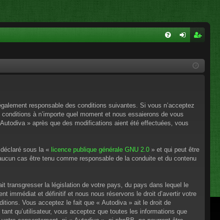
FA
on
ns
Q
ne
cri
xi
pti
on
on
e légalement responsable des conditions suivantes. Si vous n’acceptez
es conditions à n’importe quel moment et nous essaierons de vous
 Autodiva » après que des modifications aient été effectuées, vous
 déclaré sous la «
licence publique générale GNU 2.0
» et qui peut être
en aucun cas être tenu comme responsable de la conduite et du contenu
t transgresser la législation de votre pays, du pays dans lequel le
 immédiat et définitif et nous nous réservons le droit d’avertir votre
itions. Vous acceptez le fait que « Autodiva » ait le droit de
tant qu’utilisateur, vous acceptez que toutes les informations que