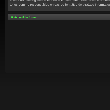
vous avez renseignées soient enregistrées dans notre base de données.
tenus comme responsables en cas de tentative de piratage informati
Accueil du forum