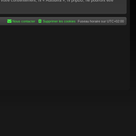
 votre consentement, ni « Autodiva », ni phpBB, ne pourront être
Nous contacter
Supprimer les cookies
Fuseau horaire sur
UTC+02:00