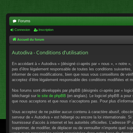
Forums
Connexion
Inscription
Accueil du forum
Autodiva - Conditions d’utilisation
En accédant à « Autodiva » (désigné ci-après par « nous », « notre », 
pas d’être légalement responsable de toutes les conditions suivantes,
informer de ces modifications, bien que nous vous conseillons de vérif
acceptez d’être légalement responsable des conditions modifiées et mi
Nos forums sont développés par phpBB (désignés ci-après par « logici
téléchargé sur
le site de phpBB
(en anglais). Le logiciel phpBB a pour
que nous acceptons et que nous n’acceptons pas. Pour plus d’informa
Vous acceptez de ne publier aucun contenu à caractère abusif, obscène,
serveur de « Autodiva » est hébergé ou encore la loi internationale. S
fournisseur d’accès à internet et les autorités officielles. L’adresse I
supprimer, de modifier, de déplacer ou de verrouiller n’importe quel s