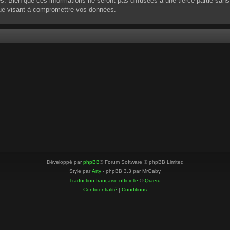
 Bien que ces informations ne seront pas diffusées à une tierce partie sans
que visant à compromettre vos données.
Développé par
phpBB
® Forum Software © phpBB Limited
Style par
Arty
- phpBB 3.3 par MrGaby
Traduction française officielle
©
Qiaeru
Confidentialité
|
Conditions