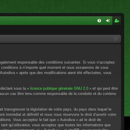
FA
on
ns
Q
ne
cri
xi
pti
on
on
e légalement responsable des conditions suivantes. Si vous n’acceptez
es conditions à n’importe quel moment et nous essaierons de vous
 Autodiva » après que des modifications aient été effectuées, vous
 déclaré sous la «
licence publique générale GNU 2.0
» et qui peut être
en aucun cas être tenu comme responsable de la conduite et du contenu
t transgresser la législation de votre pays, du pays dans lequel le
 immédiat et définitif et nous nous réservons le droit d’avertir votre
itions. Vous acceptez le fait que « Autodiva » ait le droit de
tant qu’utilisateur, vous acceptez que toutes les informations que