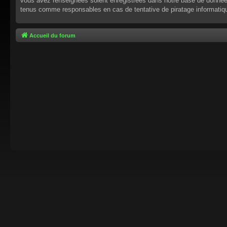
vous avez renseignées soient enregistrées dans notre base de données.
tenus comme responsables en cas de tentative de piratage informati
Accueil du forum