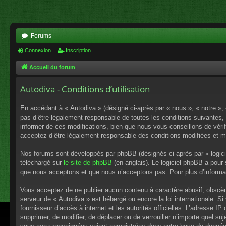
Forums
Connexion
Inscription
Accueil du forum
Autodiva - Conditions d’utilisation
En accédant à « Autodiva » (désigné ci-après par « nous », « notre », 
pas d’être légalement responsable de toutes les conditions suivantes,
informer de ces modifications, bien que nous vous conseillons de vérif
acceptez d’être légalement responsable des conditions modifiées et mi
Nos forums sont développés par phpBB (désignés ci-après par « logici
téléchargé sur
le site de phpBB
(en anglais). Le logiciel phpBB a pour
que nous acceptons et que nous n’acceptons pas. Pour plus d’informa
Vous acceptez de ne publier aucun contenu à caractère abusif, obscène,
serveur de « Autodiva » est hébergé ou encore la loi internationale. S
fournisseur d’accès à internet et les autorités officielles. L’adresse I
supprimer, de modifier, de déplacer ou de verrouiller n’importe quel s