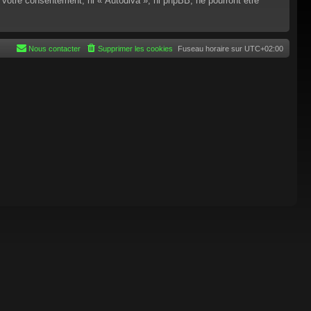
 votre consentement, ni « Autodiva », ni phpBB, ne pourront être
Nous contacter
Supprimer les cookies
Fuseau horaire sur
UTC+02:00