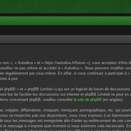
« nos », « Autodiva » et « https://autodiva.fr/forum »), vous acceptez d’êtr
 veuillez ne pas utiliser et accéder à « Autodiva ». Nous pouvons modifier c
ier régulièrement par vous-même. En effet, si vous continuez à participer à «
ses à jour.
el phpBB » et « phpBB Limited ») qui est un logiciel de forum de discussions
 seul but de faciliter les discussions sur internet et phpBB Limited ne peut 
tions concernant phpBB, veuillez consulter
le site de phpBB
(en anglais).
 vulgaire, diffamatoire, choquant, menaçant, pornographique, etc. qui pourrai
i vous ne respectez pas ces dispositions, vous vous exposez à un bannissement
P de tous les messages est enregistrée afin d’aider au renforcement de ces cond
ujet et message à n’importe quel moment si nous estimons cela nécessaire. En 