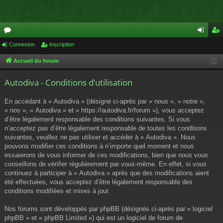
or
Connexion
Inscription
on
ns
u
ne
cri
Accueil du forum
m
xi
pti
Autodiva - Conditions d’utilisation
s
on
on
En accédant à « Autodiva » (désigné ci-après par « nous », « notre »,
« nos », « Autodiva » et « https://autodiva.fr/forum »), vous acceptez
d’être légalement responsable des conditions suivantes. Si vous
n’acceptez pas d’être légalement responsable de toutes les conditions
suivantes, veuillez ne pas utiliser et accéder à « Autodiva ». Nous
pouvons modifier ces conditions à n’importe quel moment et nous
essaierons de vous informer de ces modifications, bien que nous vous
conseillons de vérifier régulièrement par vous-même. En effet, si vous
continuez à participer à « Autodiva » après que des modifications aient
été effectuées, vous acceptez d’être légalement responsable des
conditions modifiées et mises à jour.
Nos forums sont développés par phpBB (désignés ci-après par « logiciel
phpBB » et « phpBB Limited ») qui est un logiciel de forum de