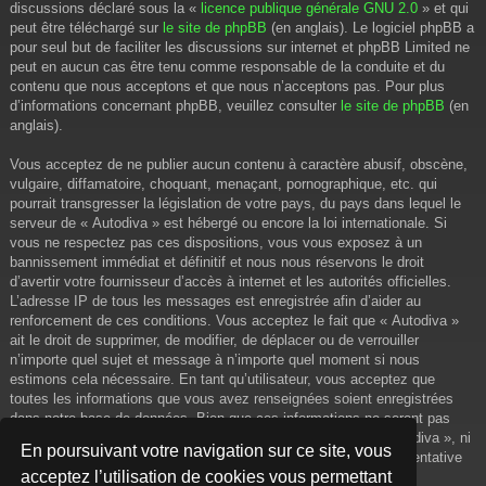
discussions déclaré sous la «
licence publique générale GNU 2.0
» et qui
peut être téléchargé sur
le site de phpBB
(en anglais). Le logiciel phpBB a
pour seul but de faciliter les discussions sur internet et phpBB Limited ne
peut en aucun cas être tenu comme responsable de la conduite et du
contenu que nous acceptons et que nous n’acceptons pas. Pour plus
d’informations concernant phpBB, veuillez consulter
le site de phpBB
(en
anglais).
Vous acceptez de ne publier aucun contenu à caractère abusif, obscène,
vulgaire, diffamatoire, choquant, menaçant, pornographique, etc. qui
pourrait transgresser la législation de votre pays, du pays dans lequel le
serveur de « Autodiva » est hébergé ou encore la loi internationale. Si
vous ne respectez pas ces dispositions, vous vous exposez à un
bannissement immédiat et définitif et nous nous réservons le droit
d’avertir votre fournisseur d’accès à internet et les autorités officielles.
L’adresse IP de tous les messages est enregistrée afin d’aider au
renforcement de ces conditions. Vous acceptez le fait que « Autodiva »
ait le droit de supprimer, de modifier, de déplacer ou de verrouiller
n’importe quel sujet et message à n’importe quel moment si nous
estimons cela nécessaire. En tant qu’utilisateur, vous acceptez que
toutes les informations que vous avez renseignées soient enregistrées
dans notre base de données. Bien que ces informations ne seront pas
diffusées à une tierce partie sans votre consentement, ni « Autodiva », ni
En poursuivant votre navigation sur ce site, vous
phpBB, ne pourront être tenus comme responsables en cas de tentative
acceptez l’utilisation de cookies vous permettant
de piratage informatique visant à compromettre vos données.