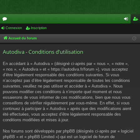
or
Connexion
Inscription
on
ns
u
ne
cri
Accueil du forum
m
xi
pti
Autodiva - Conditions d’utilisation
s
on
on
En accédant à « Autodiva » (désigné ci-après par « nous », « notre »,
« nos », « Autodiva » et « https://autodiva.fr/forum »), vous acceptez
d’être légalement responsable des conditions suivantes. Si vous
n’acceptez pas d’être légalement responsable de toutes les conditions
suivantes, veuillez ne pas utiliser et accéder à « Autodiva ». Nous
pouvons modifier ces conditions à n’importe quel moment et nous
essaierons de vous informer de ces modifications, bien que nous vous
conseillons de vérifier régulièrement par vous-même. En effet, si vous
continuez à participer à « Autodiva » après que des modifications aient
été effectuées, vous acceptez d’être légalement responsable des
conditions modifiées et mises à jour.
Nos forums sont développés par phpBB (désignés ci-après par « logiciel
phpBB » et « phpBB Limited ») qui est un logiciel de forum de