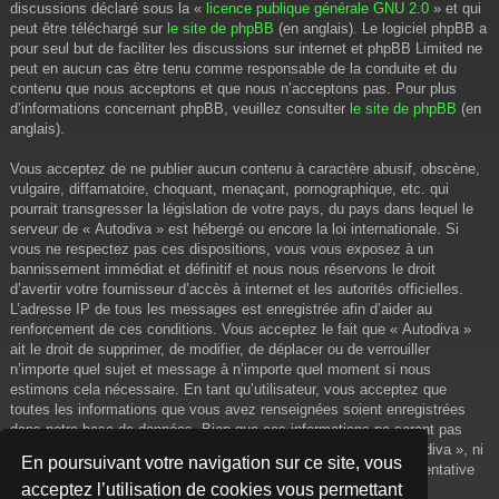
discussions déclaré sous la «
licence publique générale GNU 2.0
» et qui
peut être téléchargé sur
le site de phpBB
(en anglais). Le logiciel phpBB a
pour seul but de faciliter les discussions sur internet et phpBB Limited ne
peut en aucun cas être tenu comme responsable de la conduite et du
contenu que nous acceptons et que nous n’acceptons pas. Pour plus
d’informations concernant phpBB, veuillez consulter
le site de phpBB
(en
anglais).
Vous acceptez de ne publier aucun contenu à caractère abusif, obscène,
vulgaire, diffamatoire, choquant, menaçant, pornographique, etc. qui
pourrait transgresser la législation de votre pays, du pays dans lequel le
serveur de « Autodiva » est hébergé ou encore la loi internationale. Si
vous ne respectez pas ces dispositions, vous vous exposez à un
bannissement immédiat et définitif et nous nous réservons le droit
d’avertir votre fournisseur d’accès à internet et les autorités officielles.
L’adresse IP de tous les messages est enregistrée afin d’aider au
renforcement de ces conditions. Vous acceptez le fait que « Autodiva »
ait le droit de supprimer, de modifier, de déplacer ou de verrouiller
n’importe quel sujet et message à n’importe quel moment si nous
estimons cela nécessaire. En tant qu’utilisateur, vous acceptez que
toutes les informations que vous avez renseignées soient enregistrées
dans notre base de données. Bien que ces informations ne seront pas
diffusées à une tierce partie sans votre consentement, ni « Autodiva », ni
En poursuivant votre navigation sur ce site, vous
phpBB, ne pourront être tenus comme responsables en cas de tentative
acceptez l’utilisation de cookies vous permettant
de piratage informatique visant à compromettre vos données.