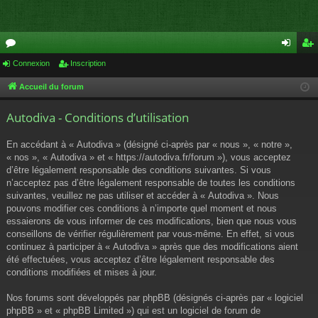
or
Connexion
Inscription
on
ns
u
ne
cri
Accueil du forum
m
xi
pti
Autodiva - Conditions d’utilisation
s
on
on
En accédant à « Autodiva » (désigné ci-après par « nous », « notre »,
« nos », « Autodiva » et « https://autodiva.fr/forum »), vous acceptez
d’être légalement responsable des conditions suivantes. Si vous
n’acceptez pas d’être légalement responsable de toutes les conditions
suivantes, veuillez ne pas utiliser et accéder à « Autodiva ». Nous
pouvons modifier ces conditions à n’importe quel moment et nous
essaierons de vous informer de ces modifications, bien que nous vous
conseillons de vérifier régulièrement par vous-même. En effet, si vous
continuez à participer à « Autodiva » après que des modifications aient
été effectuées, vous acceptez d’être légalement responsable des
conditions modifiées et mises à jour.
Nos forums sont développés par phpBB (désignés ci-après par « logiciel
phpBB » et « phpBB Limited ») qui est un logiciel de forum de