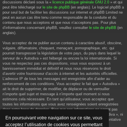
discussions déclaré sous la «
licence publique générale GNU 2.0
» et qui
peut être téléchargé sur
le site de phpBB
(en anglais). Le logiciel phpBB a
pour seul but de faciliter les discussions sur internet et phpBB Limited ne
peut en aucun cas être tenu comme responsable de la conduite et du
contenu que nous acceptons et que nous n’acceptons pas. Pour plus
d’informations concernant phpBB, veuillez consulter
le site de phpBB
(en
anglais).
Vous acceptez de ne publier aucun contenu à caractère abusif, obscène,
vulgaire, diffamatoire, choquant, menaçant, pornographique, etc. qui
pourrait transgresser la législation de votre pays, du pays dans lequel le
serveur de « Autodiva » est hébergé ou encore la loi internationale. Si
vous ne respectez pas ces dispositions, vous vous exposez à un
bannissement immédiat et définitif et nous nous réservons le droit
d’avertir votre fournisseur d’accès à internet et les autorités officielles.
L’adresse IP de tous les messages est enregistrée afin d’aider au
renforcement de ces conditions. Vous acceptez le fait que « Autodiva »
ait le droit de supprimer, de modifier, de déplacer ou de verrouiller
n’importe quel sujet et message à n’importe quel moment si nous
estimons cela nécessaire. En tant qu’utilisateur, vous acceptez que
toutes les informations que vous avez renseignées soient enregistrées
dans notre base de données. Bien que ces informations ne seront pas
diffusées à une tierce partie sans votre consentement, ni « Autodiva », ni
En poursuivant votre navigation sur ce site, vous
phpBB, ne pourront être tenus comme responsables en cas de tentative
acceptez l’utilisation de cookies vous permettant
de piratage informatique visant à compromettre vos données.