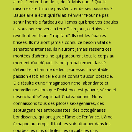
aimé…” entend-on de ci, de là. Mais quoi ? Quelle
raison existe-t-il à ne pas s’énivrer de ses passions ?
Baudelaire a écrit qu’il fallait s’énivrer “Pour ne pas
sentir l’horrible fardeau du Temps qui brise vos épaules
et vous penche vers la terre.”. Un jour, certains se
réveillent en disant “trop tard”. Ils ont les épaules
brisées. Ils n’auront jamais connu ce besoin vital de
sensations intenses. Ils n’auront jamais ressenti ces
montées d’adrénaline qui parcourent tout le corps au
moment d’un départ. Ils ont probablement laissé
s’éteindre la flamme de leur jeunesse. La véritable
passion est bien celle qui ne connait aucun obstacle.
Elle résulte d’une “imagination riche, abondante et
merveilleuse alors que l’existence est pauvre, sèche et
désenchantée” expliquait Chateaubriand. Nous
connaissons tous des pilotes sexagénaires, des
septuagénaires enthousiastes, des octogénaires
bondissants, qui ont gardé l’âme de l’enfance. L’âme
échappe au temps. Il faut les voir attaquer dans les
courbes les plus difficiles, les circuits les plus