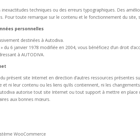
es inexactitudes techniques ou des erreurs typographiques. Des améli
vis. Pour toute remarque sur le contenu et le fonctionnement du site,
onnées personnelles
lusivement destinées à Autodiva.
» du 6 janvier 1978 modifiée en 2004, vous bénéficiez d’un droit d’acc
adressant à AUTODIVA.
net
 du présent site Internet en direction d’autres ressources présentes 
 et ni leur contenu ou les liens qu’ils contiennent, ni les changement
Autodiva autorise tout site Internet ou tout support à mettre en place
traires aux bonnes mœurs.
du système WooCommerce