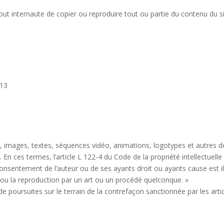
à tout internaute de copier ou reproduire tout ou partie du contenu du s
013
images, textes, séquences vidéo, animations, logotypes et autres do
e. En ces termes, l’article L 122-4 du Code de la propriété intellectuel
 consentement de l’auteur ou de ses ayants droit ou ayants cause est ill
 ou la reproduction par un art ou un procédé quelconque. »
jet de poursuites sur le terrain de la contrefaçon sanctionnée par les ar