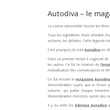
Autodiva – le mag
La course automobile fascine les êtres
Tous les ingrédients d’une véritable ch
victoires, les défaites. Cette légende m
C’est pourquoi j’ai créé
Autodiva
en 20
Dans un premier temps il s’agissait de 
les autres. Ce fut la création du
foru
mutualisation des connaissances et l’ém
Ce fut ensuite le
magazine Autodiv
d’innombrables sujets que le forum po
voitures, qui publie chaque trimestr
d’innombrables monstres sacrés des cir
Il y eu enfin les
éditions Autodiva
q