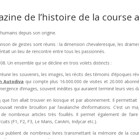
azine de l’histoire de la course
 humains depuis son origine.
anson de gestes sont réunis : la dimension chevaleresque, les drames, 
éritait un lieu de rencontre entre tous les passionnés.
08. Un ensemble qui se décline en trois volets distincts :
réunir les souvenirs, les images, les récits des témoins d’époques rév
m Autodiva
qui compte plus 16.000.000 de visites et 20.000 abonnés
ergence d’images, souvent inédites qui auraient terminé leurs vies dan
a
que l’on allait trouver en kiosque et par abonnement. Il permettait
uvait rendre brouillon par l’avalanche d’informations. C’est un m
e de nombreux articles très fouillés. Il permet également de faire
cuits (F1, F2, F3, Le Mans, CanAm, Indycar etc.).
ui publient de nombreux livres transmettant la mémoire de la cou