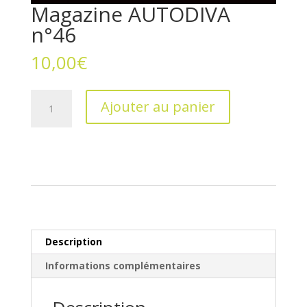
Magazine AUTODIVA
n°46
10,00
€
quantité
Ajouter au panier
de
Magazine
AUTODIVA
n°46
Description
Informations complémentaires