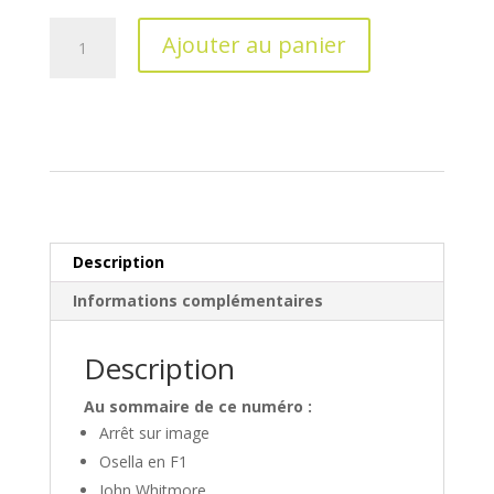
quantité
Ajouter au panier
de
Magazine
AUTODIVA
n°67
Description
Informations complémentaires
Description
Au sommaire de ce numéro :
Arrêt sur image
Osella en F1
John Whitmore