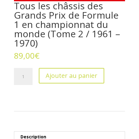
Tous les châssis des
Grands Prix de Formule
1 en championnat du
monde (Tome 2 / 1961 –
1970)
89,00
€
quantité
Ajouter au panier
de
Tous
les
châssis
des
Grands
Prix
de
Formule
Description