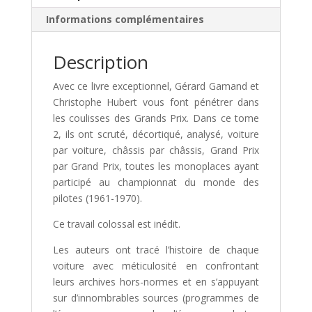
1
Informations complémentaires
en
championnat
du
Description
monde
Avec ce livre exceptionnel, Gérard Gamand et
(Tome
Christophe Hubert vous font pénétrer dans
2
les coulisses des Grands Prix. Dans ce tome
/
2, ils ont scruté, décortiqué, analysé, voiture
1961
par voiture, châssis par châssis, Grand Prix
-
par Grand Prix, toutes les monoplaces ayant
1970)
participé au championnat du monde des
pilotes (1961-1970).
Ce travail colossal est inédit.
Les auteurs ont tracé l’histoire de chaque
voiture avec méticulosité en confrontant
leurs archives hors-normes et en s’appuyant
sur d’innombrables sources (programmes de